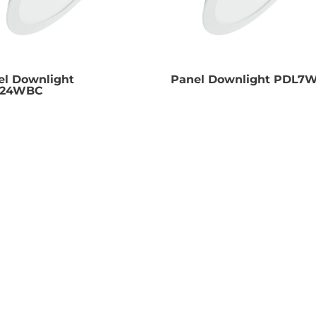
el Downlight
Panel Downlight PDL7
L24WBC