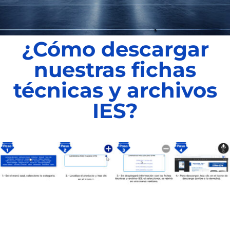
¿Cómo descargar
nuestras fichas
técnicas y archivos
IES?