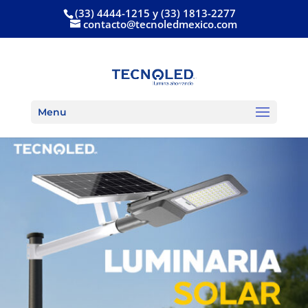
(33) 4444-1215 y (33) 1813-2277
contacto@tecnoledmexico.com
Menu