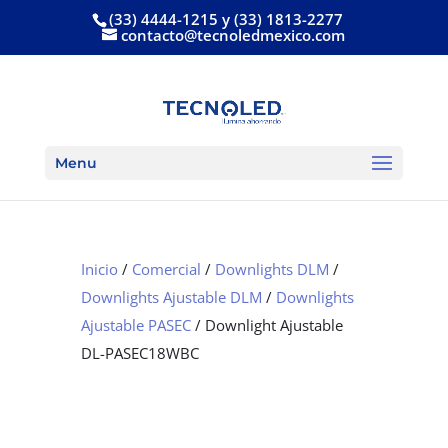
(33) 4444-1215 y (33) 1813-2277
contacto@tecnoledmexico.com
Menu
Inicio
/
Comercial
/
Downlights DLM
/
Downlights Ajustable DLM
/
Downlights
Ajustable PASEC
/ Downlight Ajustable
DL-PASEC18WBC