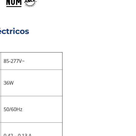
ctricos
85-277V~
36W
50/60Hz
0.42 – 0.13 A