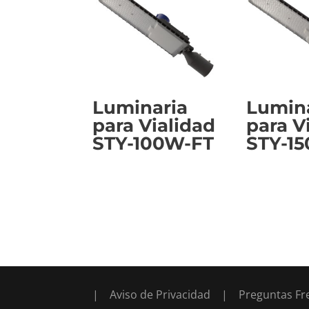
Luminaria
Lumin
para Vialidad
para V
STY-100W-FT
STY-1
|
Aviso de Privacidad
|
Preguntas Fr