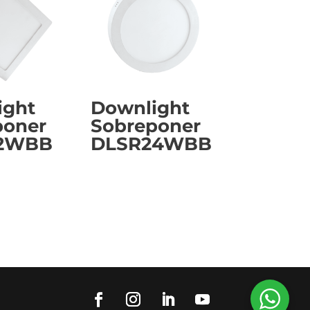
ight
Downlight
poner
Sobreponer
12WBB
DLSR24WBB