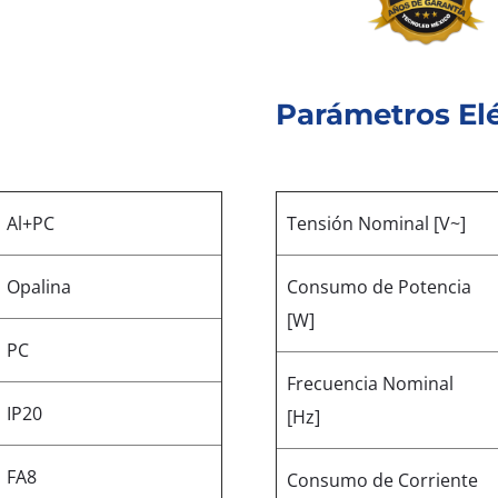
Parámetros Elé
Al+PC
Tensión Nominal [V~]
Opalina
Consumo de Potencia
[W]
PC
Frecuencia Nominal
IP20
[Hz]
FA8
Consumo de Corriente