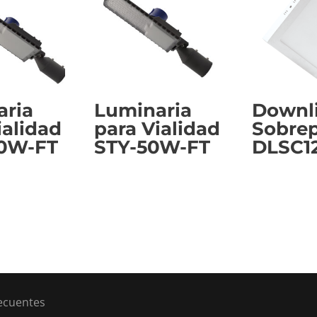
aria
Luminaria
Downl
ialidad
para Vialidad
Sobre
50W-FT
STY-50W-FT
DLSC
ecuentes