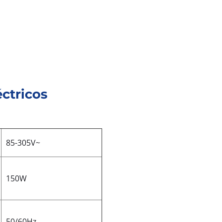
ctricos
85-305V~
150W
50/60Hz