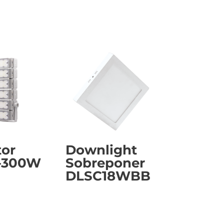
tor
Downlight
-300W
Sobreponer
DLSC18WBB