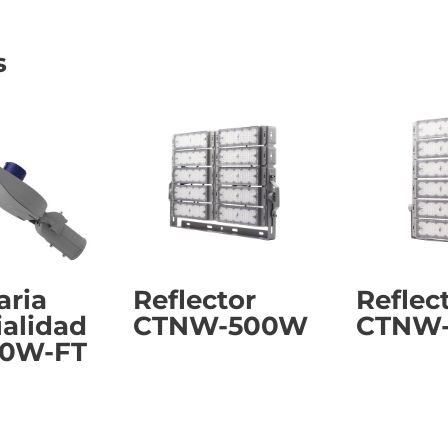
s
aria
Reflector
Reflec
ialidad
CTNW-500W
CTNW
00W-FT